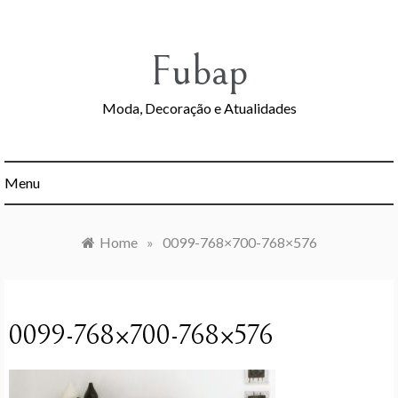
Skip
to
content
Fubap
Moda, Decoração e Atualidades
Menu
Home
»
0099-768×700-768×576
0099-768×700-768×576