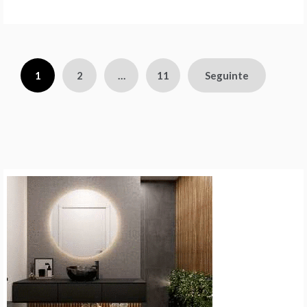
Paginação
1
2
…
11
Seguinte
dos
conteúdos