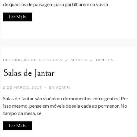
de quadros de paisagem para partilharem na vossa
Ler Mais
DECORAÇÃO DE INTERIORES
MÓVEIS
TAPETES
Salas de Jantar
2 DE MARÇO, 2017
BY
ADMIN
Salas de Jantar são sinónimo de momentos entre gentes! Por
isso mesmo, pense em móveis de sala cada ao pormenor. No
tampo da mesa, se
Ler Mais