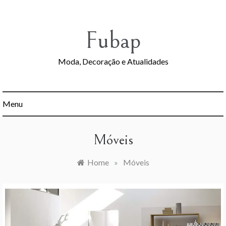
Skip
to
content
Fubap
Moda, Decoração e Atualidades
Menu
Móveis
Home
»
Móveis