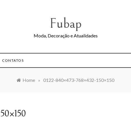
Fubap
Moda, Decoração e Atualidades
CONTATOS
Home
»
0122-840×473-768×432-150×150
150×150