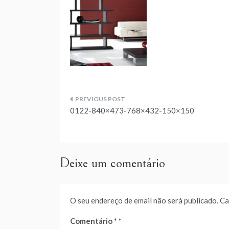
Navegação
0122-840×473-768×432-150×150
de
artigos
Deixe um comentário
O seu endereço de email não será publicado.
Ca
Comentário
*