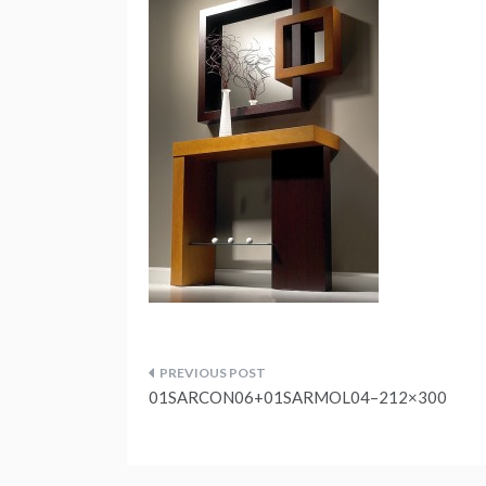
Navegação
01SARCON06+01SARMOL04–212×300
de
artigos