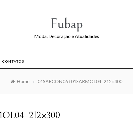
Fubap
Moda, Decoração e Atualidades
CONTATOS
Home
»
01SARCON06+01SARMOL04–212×300
OL04–212×300