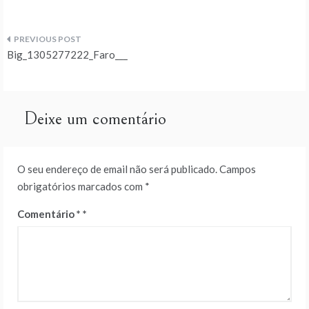
Navegação
Big_1305277222_Faro___
de
artigos
Deixe um comentário
O seu endereço de email não será publicado.
Campos
obrigatórios marcados com
*
Comentário
*