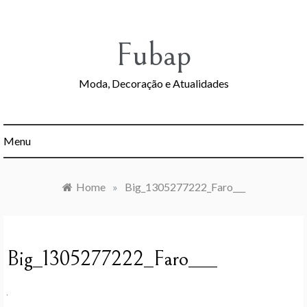
Skip
to
content
Fubap
Moda, Decoração e Atualidades
Menu
Home
»
Big_1305277222_Faro___
Big_1305277222_Faro___