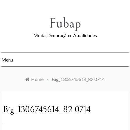
Skip
to
content
Fubap
Moda, Decoração e Atualidades
Menu
Home
»
Big_1306745614_82 0714
Big_1306745614_82 0714