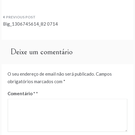
Navegação
Big_1306745614_82 0714
de
artigos
Deixe um comentário
O seu endereço de email não será publicado.
Campos
obrigatórios marcados com
*
Comentário
*