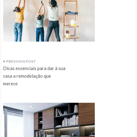
Navegação
Dicas essenciais para dar à sua
de
casa a remodelação que
merece
artigos