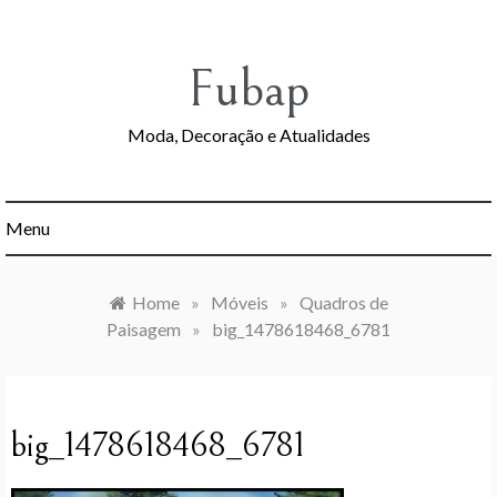
Skip
to
content
Fubap
Moda, Decoração e Atualidades
Menu
Home
»
Móveis
»
Quadros de
Paisagem
»
big_1478618468_6781
big_1478618468_6781