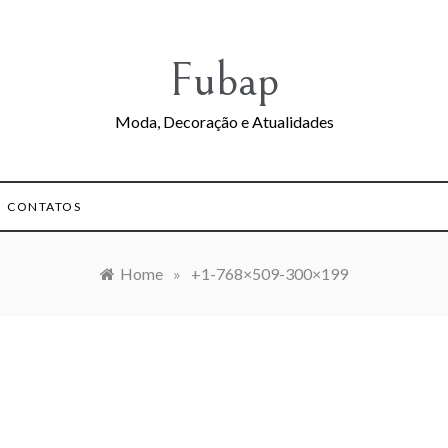
Fubap
Moda, Decoração e Atualidades
CONTATOS
Home
»
+1-768×509-300×199