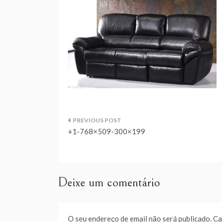
Navegação
+1-768×509-300×199
de
artigos
Deixe um comentário
O seu endereço de email não será publicado.
Ca