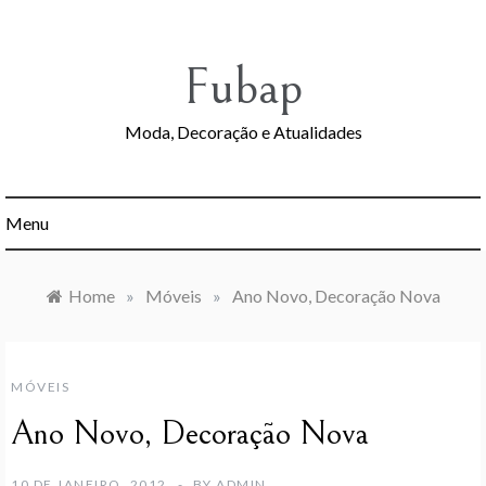
Skip
to
content
Fubap
Moda, Decoração e Atualidades
Menu
Home
»
Móveis
»
Ano Novo, Decoração Nova
MÓVEIS
Ano Novo, Decoração Nova
10 DE JANEIRO, 2012
BY
ADMIN