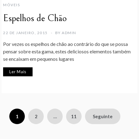
MÓVEIS
Espelhos de Chão
22 DE JANEIRO, 2015
BY
ADMIN
Por vezes os espelhos de chão ao contrário do que se possa
pensar sobre esta gama, estes deliciosos elementos também
se encaixam em pequenos lugares
Ler Mais
Paginação
1
2
…
11
Seguinte
dos