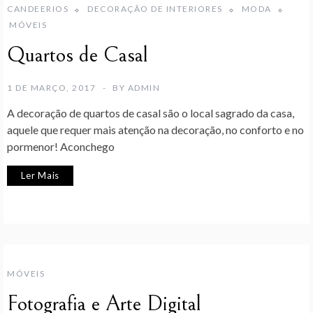
CANDEERIOS
DECORAÇÃO DE INTERIORES
MODA
MÓVEIS
Quartos de Casal
1 DE MARÇO, 2017
BY
ADMIN
A decoração de quartos de casal são o local sagrado da casa,
aquele que requer mais atenção na decoração, no conforto e no
pormenor! Aconchego
Ler Mais
MÓVEIS
Fotografia e Arte Digital