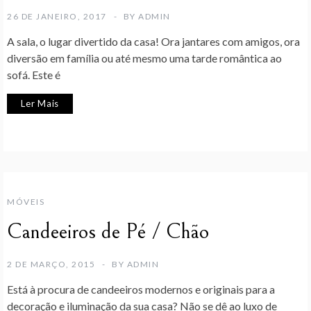
26 DE JANEIRO, 2017
BY
ADMIN
A sala, o lugar divertido da casa! Ora jantares com amigos, ora
diversão em família ou até mesmo uma tarde romântica ao
sofá. Este é
Ler Mais
MÓVEIS
Candeeiros de Pé / Chão
2 DE MARÇO, 2015
BY
ADMIN
Está à procura de candeeiros modernos e originais para a
decoração e iluminação da sua casa? Não se dê ao luxo de