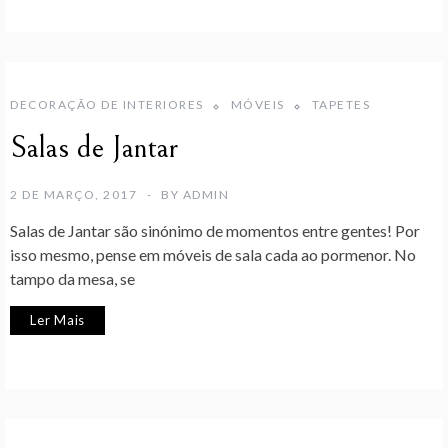
DECORAÇÃO DE INTERIORES
MÓVEIS
TAPETES
Salas de Jantar
2 DE MARÇO, 2017
BY
ADMIN
Salas de Jantar são sinónimo de momentos entre gentes! Por
isso mesmo, pense em móveis de sala cada ao pormenor. No
tampo da mesa, se
Ler Mais