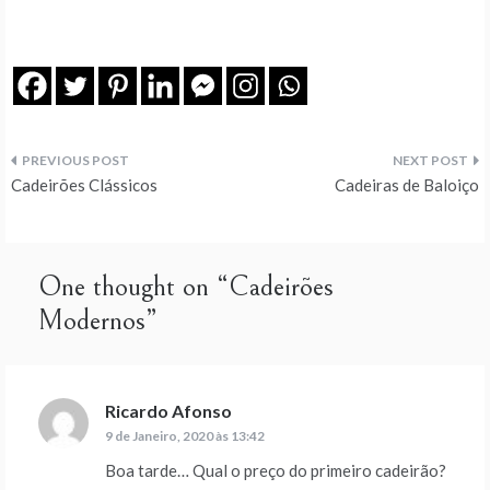
Navegação
Cadeirões Clássicos
Cadeiras de Baloiço
de
artigos
One thought on “
Cadeirões
Modernos
”
Ricardo Afonso
diz:
9 de Janeiro, 2020 às 13:42
Boa tarde… Qual o preço do primeiro cadeirão?