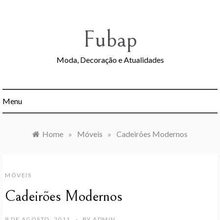
Skip
to
content
Fubap
Moda, Decoração e Atualidades
Menu
Home
»
Móveis
»
Cadeirões Modernos
MÓVEIS
Cadeirões Modernos
9 DE AGOSTO, 2011
BY
ADMIN