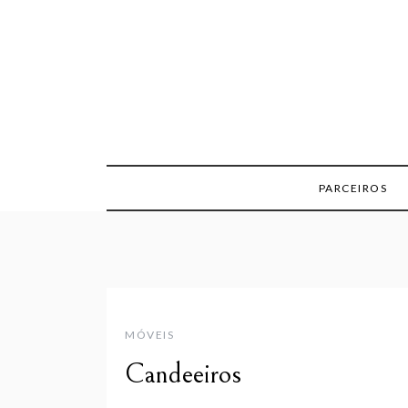
Skip
to
content
PARCEIROS
MÓVEIS
Candeeiros