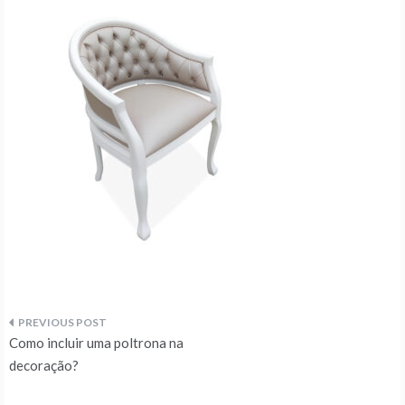
Navegação
Como incluir uma poltrona na
de
decoração?