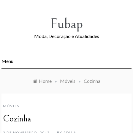
Skip
to
content
Fubap
Moda, Decoração e Atualidades
Menu
Home
»
Móveis
»
Cozinha
MÓVEIS
Cozinha
2 DE NOVEMBRO, 2012
BY
ADMIN