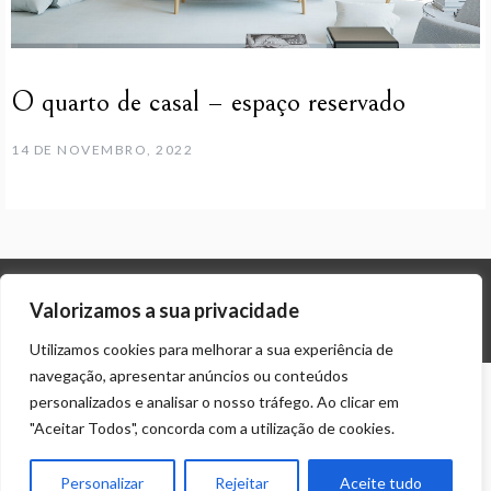
O quarto de casal – espaço reservado
14 DE NOVEMBRO, 2022
Valorizamos a sua privacidade
© ALL RIGHTS RESERVED 2024 THEME: PROMOS BY
TEMPLATE SELL
.
Utilizamos cookies para melhorar a sua experiência de
navegação, apresentar anúncios ou conteúdos
personalizados e analisar o nosso tráfego. Ao clicar em
"Aceitar Todos", concorda com a utilização de cookies.
Personalizar
Rejeitar
Aceite tudo