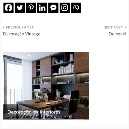
Navegação
Decoração Vintage
Domovel
de
artigos