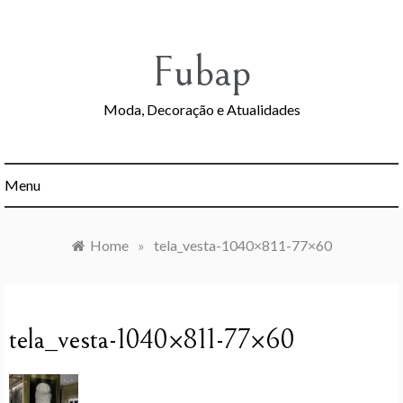
Skip
to
content
Fubap
Moda, Decoração e Atualidades
Menu
Home
»
tela_vesta-1040×811-77×60
tela_vesta-1040×811-77×60