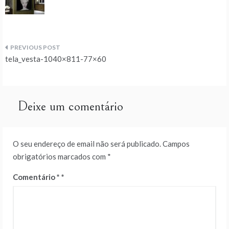
Navegação
tela_vesta-1040×811-77×60
de
artigos
Deixe um comentário
O seu endereço de email não será publicado.
Campos
obrigatórios marcados com
*
Comentário
*