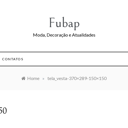
Fubap
Moda, Decoração e Atualidades
CONTATOS
Home
»
tela_vesta-370×289-150×150
50