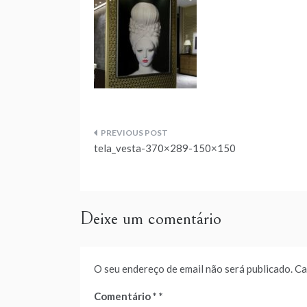
Navegação
tela_vesta-370×289-150×150
de
artigos
Deixe um comentário
O seu endereço de email não será publicado.
Ca
Comentário
*