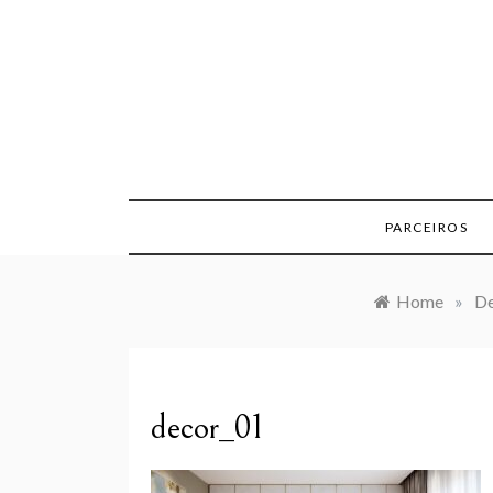
Skip
to
content
PARCEIROS
Home
»
De
decor_01