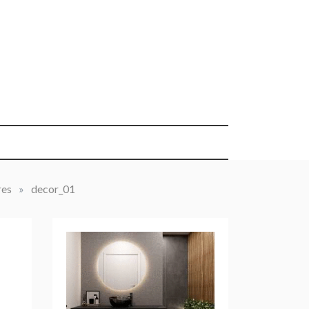
res
»
decor_01