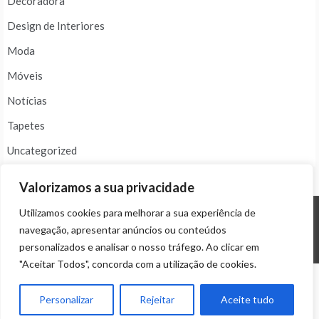
Decoradora
Design de Interiores
Moda
Móveis
Notícias
Tapetes
Uncategorized
Valorizamos a sua privacidade
Utilizamos cookies para melhorar a sua experiência de
navegação, apresentar anúncios ou conteúdos
© ALL RIGHTS RESERVED 2024 THEME: PROMOS BY
TEMPLATE SELL
.
personalizados e analisar o nosso tráfego. Ao clicar em
"Aceitar Todos", concorda com a utilização de cookies.
Personalizar
Rejeitar
Aceite tudo