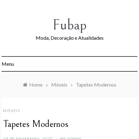
Skip
to
content
Fubap
Moda, Decoração e Atualidades
Menu
Home
»
Móveis
»
Tapetes Modernos
MÓVEIS
Tapetes Modernos
18 DE FEVEREIRO, 2015
BY
ADMIN