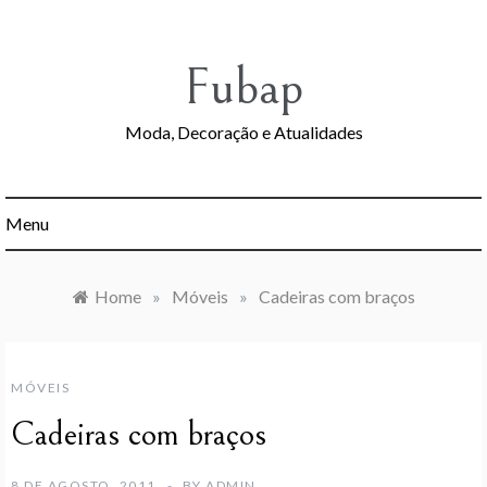
Skip
to
content
Fubap
Moda, Decoração e Atualidades
Menu
Home
»
Móveis
»
Cadeiras com braços
MÓVEIS
Cadeiras com braços
8 DE AGOSTO, 2011
BY
ADMIN