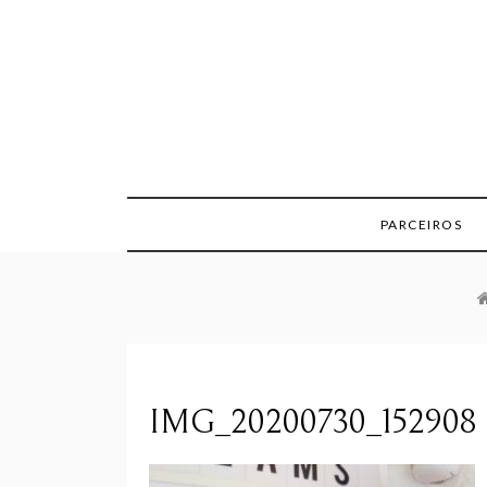
Skip
to
content
PARCEIROS
IMG_20200730_152908