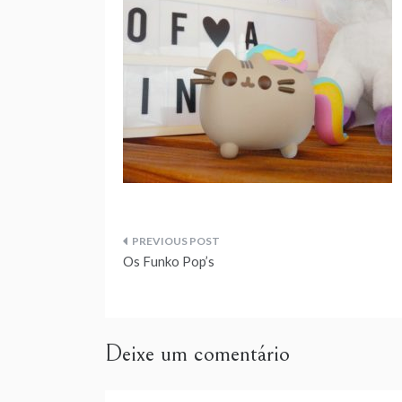
Navegação
Os Funko Pop’s
de
artigos
Deixe um comentário