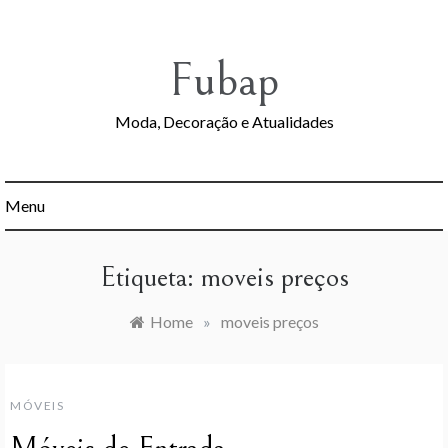
Skip
to
content
Fubap
Moda, Decoração e Atualidades
Menu
Etiqueta:
moveis preços
Home
»
moveis preços
MÓVEIS