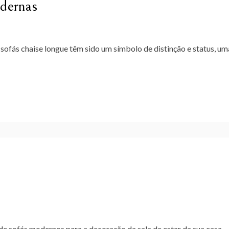
odernas
sofás chaise longue têm sido um símbolo de distinção e status, um
e sofás modernos para a decoração da sala de estar da sua casa.