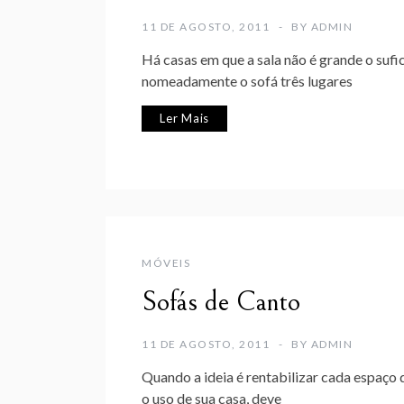
11 DE AGOSTO, 2011
BY
ADMIN
Há casas em que a sala não é grande o sufi
nomeadamente o sofá três lugares
Ler Mais
MÓVEIS
Sofás de Canto
11 DE AGOSTO, 2011
BY
ADMIN
Quando a ideia é rentabilizar cada espaço 
o uso de sua casa, deve