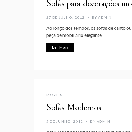
Sofás para decorações m
27 DE JULHO, 2012
BY
ADMIN
Ao longo dos tempos, os sofás de canto ou 
peça de mobiliário elegante
Ler Mais
MÓVEIS
Sofás Modernos
5 DE JUNHO, 2012
BY
ADMIN
Aqui você pode ver os melhores exemplos d