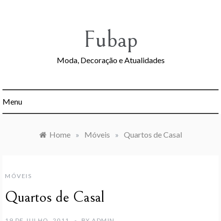
Skip
to
content
Fubap
Moda, Decoração e Atualidades
Menu
Home
»
Móveis
»
Quartos de Casal
MÓVEIS
Quartos de Casal
19 DE JULHO, 2011
BY
ADMIN